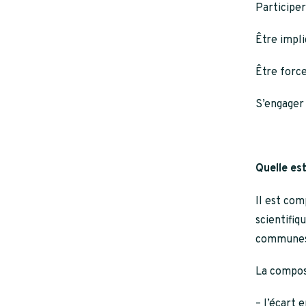
Participe
Être impli
Être force
S’engager
Quelle es
Il est com
scientifi
communes
La composi
– l’écart