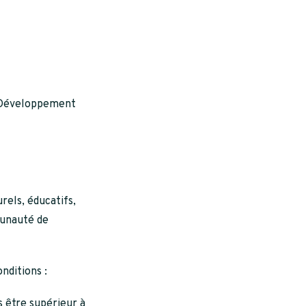
e Développement
rels, éducatifs,
munauté de
nditions :
 être supérieur à