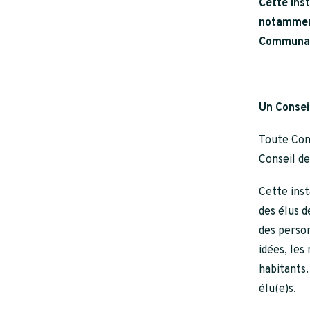
Cette inst
notamment
Communau
Un Consei
Toute Com
Conseil d
Cette ins
des élus d
des person
idées, les
habitants.
élu(e)s.