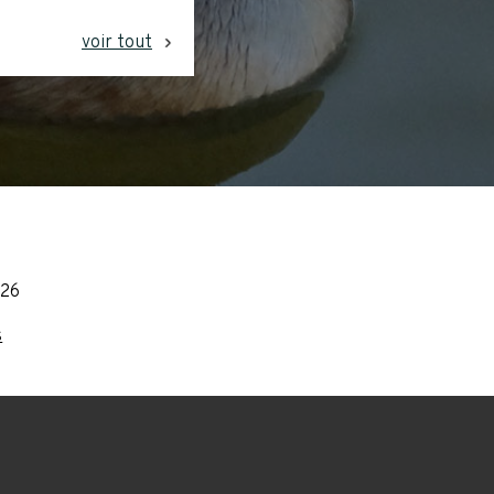
voir tout
026
s