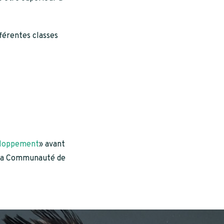
fférentes classes
veloppement
» avant
 la Communauté de