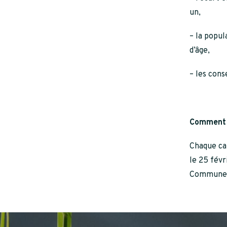
un,
– la popul
d’âge,
– les con
Comment 
Chaque can
le 25 févr
Communes