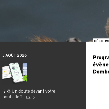
DÉCOUV
5 AOÛT 2026
Progr
évène
Domb
📱♻️ Un doute devant votre
poubelle ?
lire