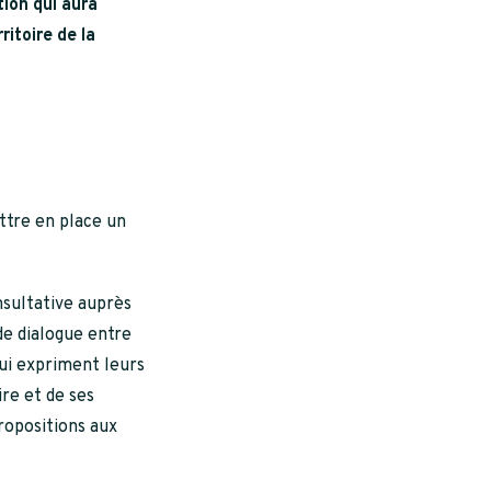
tion qui aura
itoire de la
tre en place un
nsultative auprès
de dialogue entre
qui expriment leurs
ire et de ses
ropositions aux