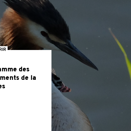
RIR
amme des
ments de la
es