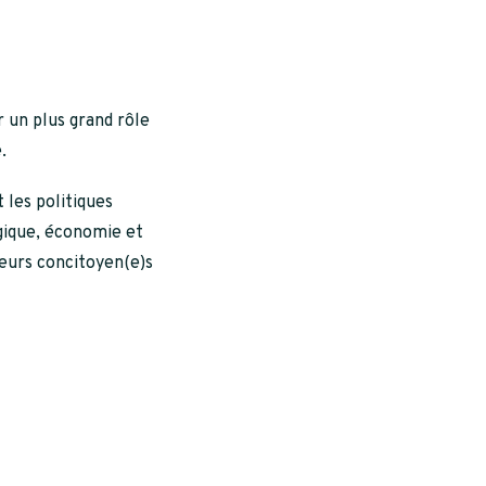
r un plus grand rôle
.
 les politiques
gique, économie et
eurs concitoyen(e)s