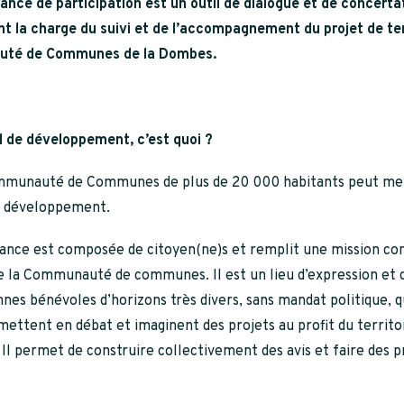
ance de participation est un outil de dialogue et de concerta
 la charge du
suivi et de l’accompagnement du projet de terr
té de Communes de la Dombes.
l de développement, c’est quoi ?
munauté de Communes de plus de 20 000 habitants peut met
e développement.
tance est composée de citoyen(ne)s et remplit une mission co
e la Communauté de communes. Il est un lieu d’expression et 
nes bénévoles d’horizons très divers, sans mandat politique, 
 mettent en débat et imaginent des projets au profit du territo
 Il permet de construire collectivement des avis et faire des p