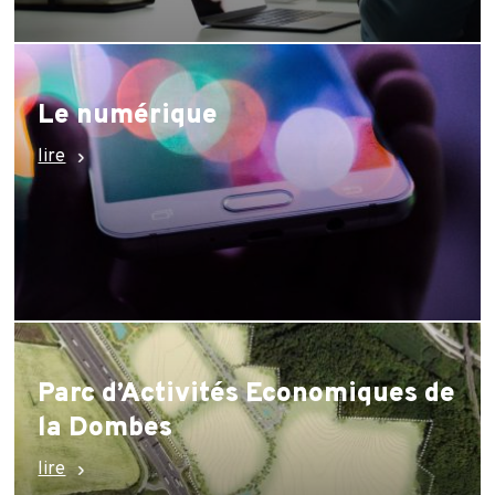
Le numérique
lire
Parc d’Activités Economiques de
la Dombes
lire