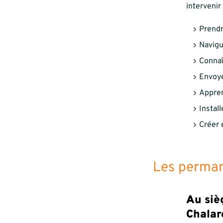
intervenir
Prendr
Navigu
Connaî
Envoye
Appren
Instal
Créer 
Les perma
Au siè
Chalar