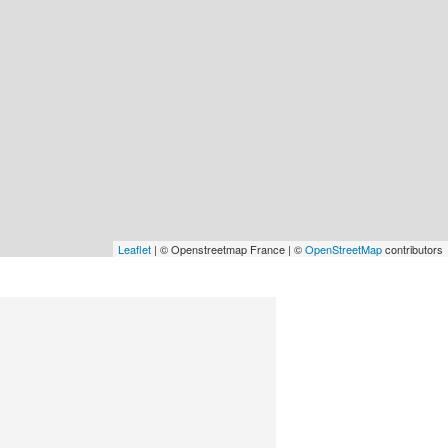
Leaflet
| © Openstreetmap France | ©
OpenStreetMap
contributors