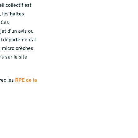
l collectif est
, les
haltes
. Ces
et d’un avis ou
il départemental
s micro crèches
s sur le site
vec les
RPE de la