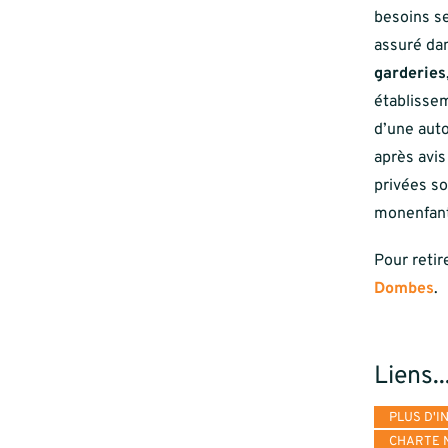
besoins se
assuré dan
garderies
établissem
d’une auto
après avis
privées so
monenfant
Pour retir
Dombes
.
Liens..
PLUS D'I
CHARTE N