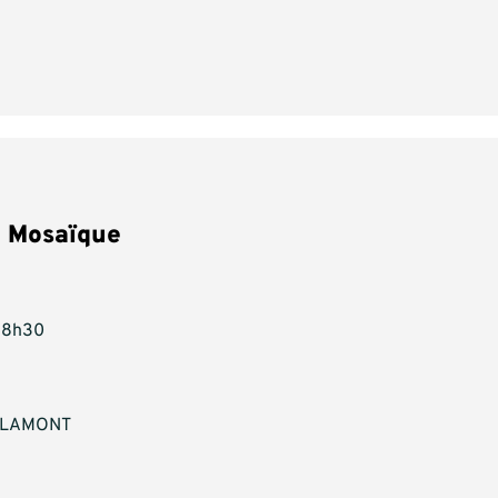
l Mosaïque
 18h30
HALAMONT