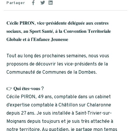
Partager
𝐂𝐞́𝐜𝐢𝐥𝐞 𝐏𝐈𝐑𝐎𝐍, 𝐯𝐢𝐜𝐞-𝐩𝐫𝐞́𝐬𝐢𝐝𝐞𝐧𝐭𝐞 𝐝𝐞́𝐥𝐞́𝐠𝐮𝐞́𝐞 𝐚𝐮𝐱 𝐜𝐞𝐧𝐭𝐫𝐞𝐬
𝐬𝐨𝐜𝐢𝐚𝐮𝐱, 𝐚𝐮 𝐒𝐩𝐨𝐫𝐭 𝐒𝐚𝐧𝐭𝐞́, 𝐚̀ 𝐥𝐚 𝐂𝐨𝐧𝐯𝐞𝐧𝐭𝐢𝐨𝐧 𝐓𝐞𝐫𝐫𝐢𝐭𝐨𝐫𝐢𝐚𝐥𝐞
𝐆𝐥𝐨𝐛𝐚𝐥𝐞 𝐞𝐭 𝐚̀ 𝐥’𝐄𝐧𝐟𝐚𝐧𝐜𝐞 𝐉𝐞𝐮𝐧𝐞𝐬𝐬𝐞
Tout au long des prochaines semaines, nous vous
proposons de découvrir les vice-présidents de la
Communauté de Communes de la Dombes.
👉 𝐐𝐮𝐢 𝐞̂𝐭𝐞𝐬-𝐯𝐨𝐮𝐬 ?
Cécile PIRON, 49 ans, comptable dans un cabinet
d’expertise comptable à Châtillon sur Chalaronne
depuis 27 ans. Je suis installée à Saint-Trivier-sur-
Moignans depuis toujours et je suis très attachée à
notre territoire. Au quotidien, je partage mon temps