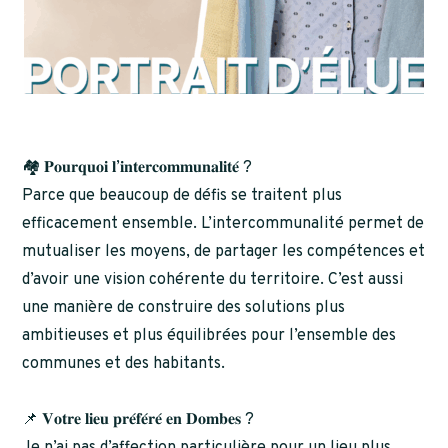
🏘️ 𝐏𝐨𝐮𝐫𝐪𝐮𝐨𝐢 𝐥’𝐢𝐧𝐭𝐞𝐫𝐜𝐨𝐦𝐦𝐮𝐧𝐚𝐥𝐢𝐭𝐞́ ?
Parce que beaucoup de défis se traitent plus
efficacement ensemble. L’intercommunalité permet de
mutualiser les moyens, de partager les compétences et
d’avoir une vision cohérente du territoire. C’est aussi
une manière de construire des solutions plus
ambitieuses et plus équilibrées pour l’ensemble des
communes et des habitants.
📌 𝐕𝐨𝐭𝐫𝐞 𝐥𝐢𝐞𝐮 𝐩𝐫𝐞́𝐟𝐞́𝐫𝐞́ 𝐞𝐧 𝐃𝐨𝐦𝐛𝐞𝐬 ?