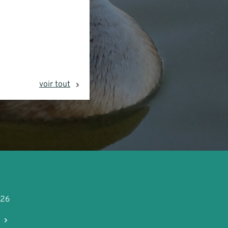
voir tout
026