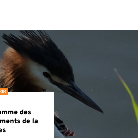
RIR
amme des
ments de la
es